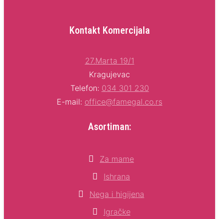
Kontakt Komercijala
27.Marta 19/1
Kragujevac
Telefon:
034 301 230
E-mail:
office@famegal.co.rs
Asortiman:
Za mame
Ishrana
Nega i higijena
Igračke