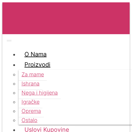
O Nama
Proizvodi
Za mame
Ishrana
Nega i higijena
Igračke
Oprema
Ostalo
Uslovi Kupovine