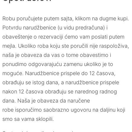
Robu poručujete putem sajta, klikom na dugme kupi.
Potvrdu narudžbenice (u vidu predračuna) i
obaveštenje o rezervaciji ćemo vam poslati putem
mejla. Ukoliko roba koju ste poručili nije raspoloživa,
naša je obaveza da vas o tome obavestimo i
ponudimo odgovarajuću zamenu ukoliko je to
moguće. Narudžbenice prispele do 12 časova,
obrađuju se istog dana, a narudžbenice prispele
nakon 12 časova obrađuju se narednog radnog
dana. Naša je obaveza da naručene
robe isporučimo saobrazno ugovoru na daljinu koji
smo sa vama sklopili.