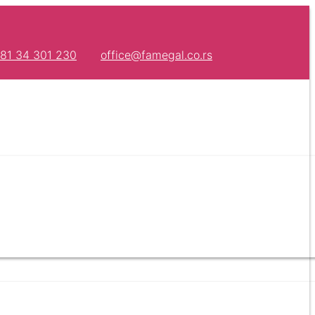
81 34 301 230
office@famegal.co.rs