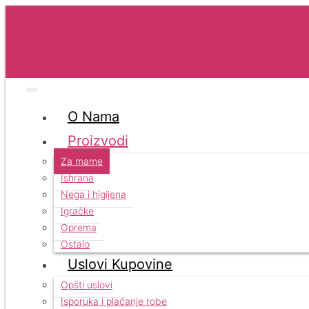
O Nama
Proizvodi
Za mame
Ishrana
Nega i higijena
Igračke
Oprema
Ostalo
Uslovi Kupovine
Opšti uslovi
Isporuka i plaćanje robe