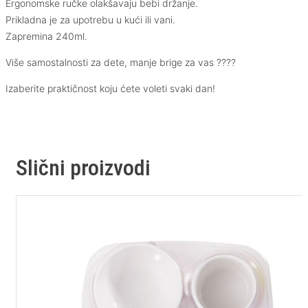
Ergonomske ručke olakšavaju bebi držanje.
Prikladna je za upotrebu u kući ili vani.
Zapremina 240ml.
Više samostalnosti za dete, manje brige za vas ????
Izaberite praktičnost koju ćete voleti svaki dan!
Slični proizvodi