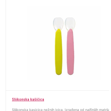
Sliikonska kašičica
Sliikonska kasicica nežnih ivica. Izrađena od najfinijih matrijal