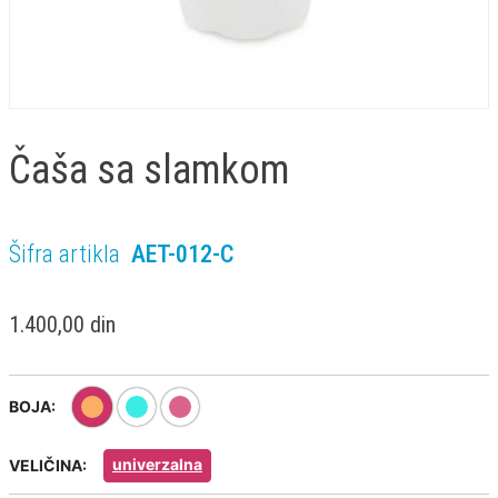
Čaša sa slamkom
Šifra artikla
AET-012-C
1.400,00 din
BOJA:
univerzalna
VELIČINA: