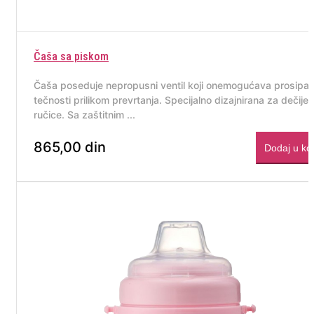
Čaša sa piskom
Čaša poseduje nepropusni ventil koji onemogućava prosipan
tečnosti prilikom prevrtanja. Specijalno dizajnirana za dečije
ručice. Sa zaštitnim ...
865,00 din
Dodaj u ko