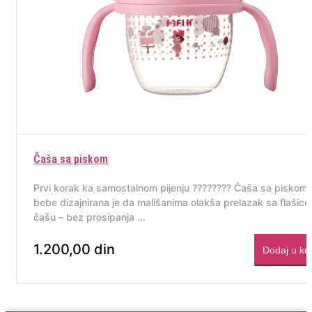
Čaša sa piskom
Prvi korak ka samostalnom pijenju ???????? Čaša sa piskom
bebe dizajnirana je da mališanima olakša prelazak sa flašice
čašu – bez prosipanja ...
1.200,00 din
Dodaj u ko