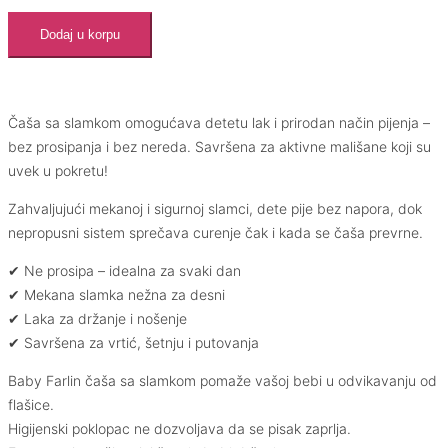
Dodaj u korpu
Čaša sa slamkom omogućava detetu lak i prirodan način pijenja –
bez prosipanja i bez nereda. Savršena za aktivne mališane koji su
uvek u pokretu!
Zahvaljujući mekanoj i sigurnoj slamci, dete pije bez napora, dok
nepropusni sistem sprečava curenje čak i kada se čaša prevrne.
✔ Ne prosipa – idealna za svaki dan
✔ Mekana slamka nežna za desni
✔ Laka za držanje i nošenje
✔ Savršena za vrtić, šetnju i putovanja
Baby Farlin čaša sa slamkom pomaže vašoj bebi u odvikavanju od
flašice.
Higijenski poklopac ne dozvoljava da se pisak zaprlja.