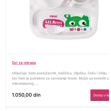
Set za ishranu
Uključuje: bebi poslužavnik, kašičicu, viljušku, čašu i činiju. 
što Vam je potrebno za serviranje hrane. Može se koristiti u
mikrotalasnoj, ...
1.050,00 din
Dodaj u ko