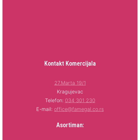
Kontakt Komercijala
27.Marta 19/1
Kragujevac
Telefon:
034 301 230
E-mail:
office@famegal.co.rs
Asortiman: