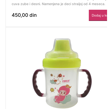
cuva zube i desni. Namenjena je deci straijoj od 4 meseca.
450,00 din
Dodaj u ko