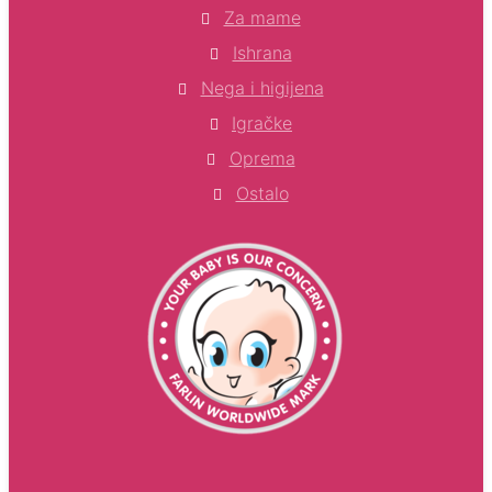
Za mame
Ishrana
Nega i higijena
Igračke
Oprema
Ostalo