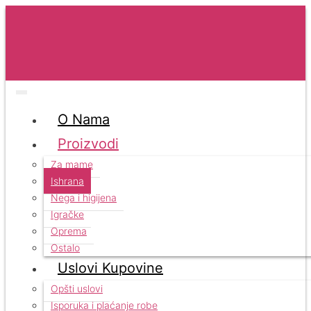
O Nama
Proizvodi
Za mame
Ishrana
Nega i higijena
Igračke
Oprema
Ostalo
Uslovi Kupovine
Opšti uslovi
Isporuka i plaćanje robe